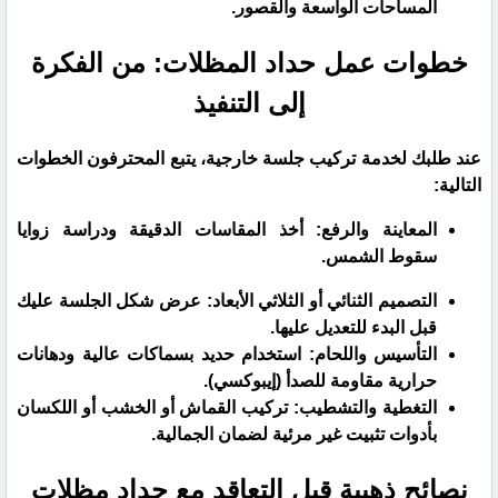
المساحات الواسعة والقصور.
​خطوات عمل حداد المظلات: من الفكرة
إلى التنفيذ
​عند طلبك لخدمة تركيب جلسة خارجية، يتبع المحترفون الخطوات
التالية:
​المعاينة والرفع: أخذ المقاسات الدقيقة ودراسة زوايا
سقوط الشمس.
​التصميم الثنائي أو الثلاثي الأبعاد: عرض شكل الجلسة عليك
قبل البدء للتعديل عليها.
​التأسيس واللحام: استخدام حديد بسماكات عالية ودهانات
حرارية مقاومة للصدأ (إيبوكسي).
​التغطية والتشطيب: تركيب القماش أو الخشب أو اللكسان
بأدوات تثبيت غير مرئية لضمان الجمالية.
​نصائح ذهبية قبل التعاقد مع حداد مظلات