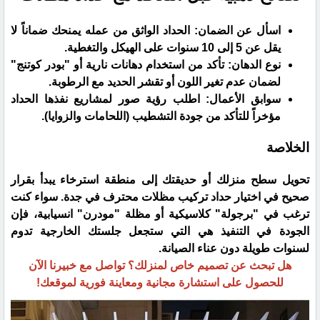
​اسأل عن الضمان: الحداد الواثق من عمله يمنحك ضماناً لا
يقل عن 5 إلى 10 سنوات على الهيكل والتغطية.
​نوع الدهان: تأكد من استخدام دهانات نارية أو "بودر كوتنج"
لضمان عدم تغير اللون أو تقشر الحديد مع الرطوبة.
​سوابق الأعمال: اطلب رؤية صور لمشاريع نفذها الحداد
مؤخراً للتأكد من جودة التشطيب (اللحامات والزوايا).
​الخلاصة
​تحويل سطح منزلك أو حديقتك إلى منطقة استرخاء يبدأ بقرار
صحيح في اختيار حداد تركيب مظلات محترف في جدة. سواء كنت
ترغب في "برجولة" كلاسيكية أو مظلة "مودرن" انسيابية، فإن
الجودة في التنفيذ هي التي ستجعل جلستك الخارجية تدوم
لسنوات طويلة دون عناء الصيانة.
​هل تبحث عن تصميم خاص لمنزلك؟ تواصل مع خبيرنا الآن
للحصول على استشارة مجانية ومعاينة فورية لموقعك!