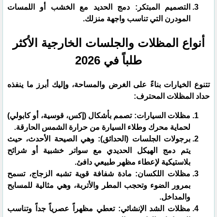
التصميم المبتكر: دمج الحديد مع الخشب أو اللمسات
المودرن التي تناسب واجهة منزلك.
​أنواع المظلات والجلسات الخارجية الأكثر
طلباً في 2026
​تتنوع الخيارات بناءً على الغرض والمساحة، وإليك أبرز ما ينفذه
حداد المظلات المحترف:
​مظلات السيارات: تصمم بأشكال (إكس، قوسية، أو كابولي)
لحماية محرك وطلاء السيارة من حرارة الشمس الحارقة.
​برجولات الجلسات (الحدائق): وهي الصيحة الأحدث، حيث
يتم دمج الهيكل الحديدي مع سواتر خشبية أو شرائح
بلاستيكية لإعطاء مظهر طبيعي دافئ.
​مظلات اللكسان: مادة شفافة قوية تشبه الزجاج، تسمح
بمرور الضوء وتحجب المطر والأتربة، وهي مثالية للمسابح
والمداخل.
​مظلات الشد الإنشائي: تعطي مظهراً عصرياً جداً وتناسب