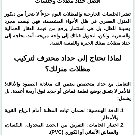
أفضل حداد مظلات وجلسات
​تعتبر الجلسات الخارجية والمظلات اليوم جزءاً لا يتجزأ من ديكور
المنزل العصري في ظل الأجواء المشمسة، فهي ليست مجرد
وسيلة للظل، بل هي استثمار يرفع من قيمة العقار الجمالية
والسعرية. ولكن، لتحويل فنائك إلى واحة مريحة، أنت بحاجة إلى
حداد مظلات يمتلك الخبرة واللمسة الفنية.
​لماذا تحتاج إلى حداد محترف لتركيب
مظلات منزلك؟
​التعامل مع حداد متخصص يضمن لك معادلة الصمود والأناقة؛
فالأمر لا يتعلق بوضع قطعة قماش أو حديد فوق أربعة أعمدة، بل
يشمل:
​الدقة الهندسية: لضمان ثبات المظلة أمام الرياح القوية
والأمطار.
​اختيار الخامات: التفريق بين الحديد المجدول، اللكسان،
والقماش الألماني أو الكوري (PVC).