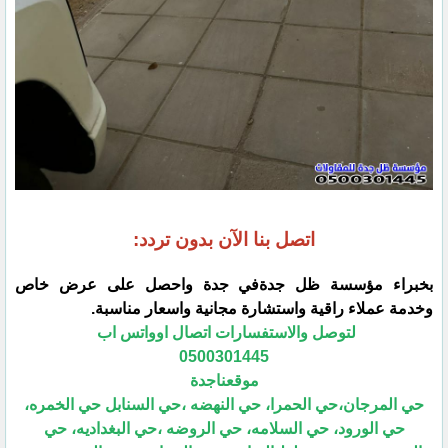
اتصل بنا الآن بدون تردد:
بخبراء مؤسسة ظل جدةفي جدة واحصل على عرض خاص
وخدمة عملاء راقية واستشارة مجانية واسعار مناسبة.
لتوصل والاستفسارات اتصال اوواتس اب
0500301445
موقعناجدة
حي المرجان،حي الحمرا، حي النهضه ،حي السنابل حي الخمره،
حي الورود، حي السلامه، حي الروضه ،حي البغداديه، حي