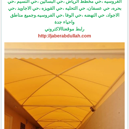
الغروسيه ،حي مخطط الرياض ،حي البساتين ،حي النسيم ،حي
بحره، حي عسفان، حي التحليه ،حي القويزه ،حي الاجاويد ،حي
الاجواد، حي النهضه ،حي الوفا ،حي الفروسيه.وجميع مناطق
واحياء جدة
رابط موقعناالاكتروني
http://jaberabdullah.com