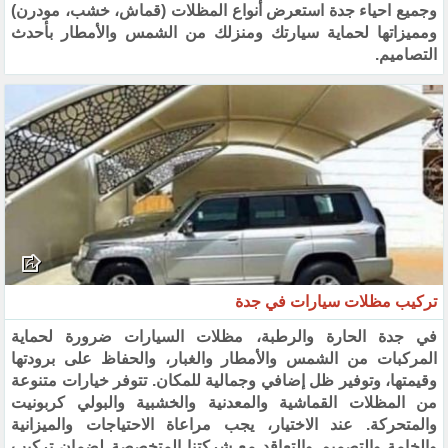
وجميع احياء جدة استعرض أنواع المظلات (قماش، خشب، مودرن)
ومميزاتها لحماية سيارتك ومنزلك من الشمس والأمطار بأحدث
التصاميم.
تركيب مظلات سيارات في جدة
في جدة الحارة والرطبة، مظلات السيارات ضرورة لحماية
المركبات من الشمس والأمطار والغبار، والحفاظ على برودتها
وقيمتها، وتوفير ظل إضافي وجمالية للمكان. تتوفر خيارات متنوعة
من المظلات القماشية والمعدنية والخشبية والبولي كربونيت
والمتحركة. عند الاختيار، يجب مراعاة الاحتياجات والميزانية
والخامة والتصميم والتعاقد مع شركتنا المتخصصة لضمان تركيب