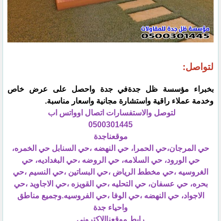
لتواصل:
بخبراء مؤسسة ظل جدةفي جدة واحصل على عرض خاص
وخدمة عملاء راقية واستشارة مجانية واسعار مناسبة.
لتوصل والاستفسارات اتصال اوواتس اب
0500301445
موقعناجدة
حي المرجان،حي الحمرا، حي النهضه ،حي السنابل حي الخمره،
حي الورود، حي السلامه، حي الروضه ،حي البغداديه، حي
الغروسيه ،حي مخطط الرياض ،حي البساتين ،حي النسيم ،حي
بحره، حي عسفان، حي التحليه ،حي القويزه ،حي الاجاويد ،حي
الاجواد، حي النهضه ،حي الوفا ،حي الفروسيه.وجميع مناطق
واحياء جدة
رابط موقعناالاكتروني