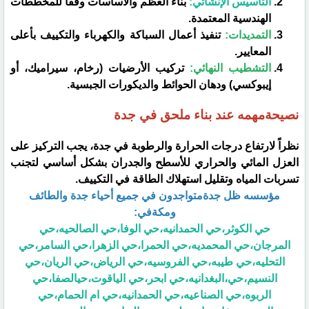
التأسيس الإنشائي:
بناء العظم والأساسات وفقاً للمخططات
الهندسية المعتمدة.
التمديدات:
تنفيذ أعمال السباكة والكهرباء والتكييف بأعلى
المعايير.
التشطيب النهائي:
تركيب الأرضيات (رخام، سيراميك، أو
إيبوكسي) ودهان الحوائط والديكورات الجبسية.
​نصيحةمهمه عند بناء ملحق في جدة
​نظراً لارتفاع درجات الحرارة والرطوبة في جدة، يجب التركيز على
العزل المائي والحراري للأسطح والجدران بشكل أساسي لتجنب
تسربات المياه وتقليل استهلاك الطاقة في التكييف.
مؤسسه ظل جدةمتواجدون في جميع أحياء جدة والطائف
ومكةفي:
حي الكوثر،حي الحمدانيه،حي الوفا،حي الصالحيه،حي
المرجان،حي المحمديه،حي الحمرا،حي الزهرا،حي السامر،حي
التحليه،حي طيبه،حي الفروسيه،حي الرياض،حي الريان،حي
النسيم،حي،البغدانيه،حي ابحر،حي الياقوت،حيالصفا،حي
الربوه،حي الصناعيه،حي الحمدانيه،حي ام الحمام،حي