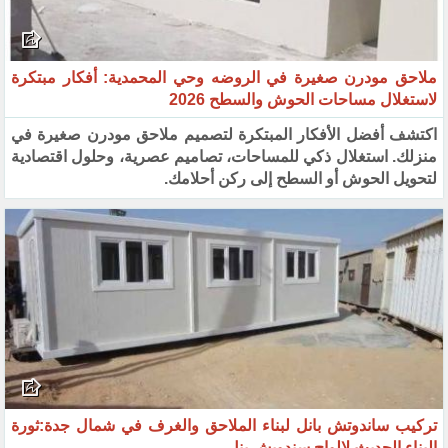
ملاحق مودرن صغيرة في الروضه وحي المحمدية: أفكار مبتكرة
لاستغلال مساحات الحوش والسطح 2026
اكتشف أفضل الأفكار المبتكرة لتصميم ملاحق مودرن صغيرة في
منزلك. استغلال ذكي للمساحات، تصاميم عصرية، وحلول اقتصادية
لتحويل الحوش أو السطح إلى ركن أحلامك.
تركيب ساندوتش بانل لبناء الملاحق والغرف في شمال جدة:ثورة
البناء الحديث لالواح سندويش بنل