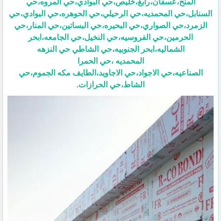
المنح،عسفان،رابغ،خليص،حي البوادي،حي المروه،حي
السنابل،حي المحمديه،حي الرحيلي،حي الحوهره،حي البوادي،حي
الزمرد،حي الصواري،حي البحيره،حي البساتين،حي المنار،حي
الحرمين،حي الفروسيه،حي النخيل،حي الجامعه،ابحر
الشماليه،ابحر الجنوبيه،حي الشاطي حي النزهه
المحمديه ،حي الحمرا
الصناعيه،حي الاجواد،حي الاجاويد،الطايف مكه الجموم،حي
الشاط،حي الحرازات.