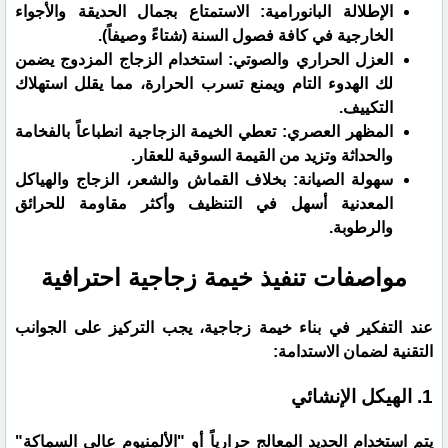
​الإطلالة البانورامية: الاستمتاع بجمال الحديقة والأجواء
الخارجية في كافة فصول السنة (شتاءً وصيفاً).
​العزل الحراري والصوتي: استخدام الزجاج المزدوج يضمن
لك الهدوء التام ويمنع تسرب الحرارة، مما يقلل استهلاك
التكييف.
​المظهر العصري: تعطي الخيمة الزجاجية انطباعاً بالفخامة
والحداثة وتزيد من القيمة السوقية للعقار.
​سهولة الصيانة: بخلاف القماش والشعر، الزجاج والهياكل
المعدنية أسهل في التنظيف وأكثر مقاومة للحرائق
والرطوبة.
​مواصفات تنفيذ خيمة زجاجية احترافية
​عند التفكير في بناء خيمة زجاجية، يجب التركيز على الجوانب
التقنية لضمان الاستدامة:
​1. الهيكل الإنشائي
​يتم استخدام الحديد المعالج حرارياً أو "الألمنيوم عالي السماكة"