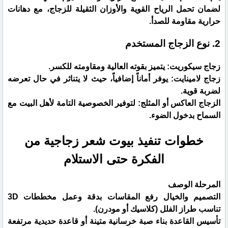
لضمان تحمل الرياح القوية والأوزان الثقيلة للزجاج، مع دهانات
حرارية مقاومة للصدأ.
​2. نوع الزجاج المستخدم
​زجاج سيكوريت: يتميز بقوته العالية ومقاومته للكسر.
​زجاج لامينايت: يوفر أماناً إضافياً، حيث لا يتناثر في حال تعرضه
لضربة قوية.
​الزجاج العاكس أو المثلج: لتوفير الخصوصية التامة لأهل البيت مع
السماح بدخول الضوء.
​خطوات تنفيذ بيوت شعر زجاجية من
الفكرة حتى الاستلام
المرحلة الوصف
التصميم والخيال رفع المقاسات بدقة وعمل مخططات 3D
تناسب طراز الفلل (كلاسيك أو مودرن).
تأسيس القاعدة بناء صبة خرسانية متينة أو قاعدة حديدية مرتفعة