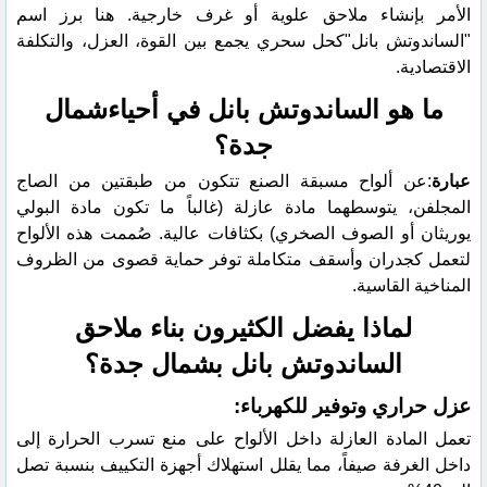
الأمر بإنشاء ملاحق علوية أو غرف خارجية. هنا برز اسم
"الساندوتش بانل"كحل سحري يجمع بين القوة، العزل، والتكلفة
الاقتصادية.
​ما هو الساندوتش بانل في أحياءشمال
جدة؟
عبارة
:عن ألواح مسبقة الصنع تتكون من طبقتين من الصاج
المجلفن، يتوسطهما مادة عازلة (غالباً ما تكون مادة البولي
يوريثان أو الصوف الصخري) بكثافات عالية. صُممت هذه الألواح
لتعمل كجدران وأسقف متكاملة توفر حماية قصوى من الظروف
المناخية القاسية.
​لماذا يفضل الكثيرون بناء ملاحق
الساندوتش بانل بشمال جدة؟
​عزل حراري وتوفير للكهرباء:
تعمل المادة العازلة داخل الألواح على منع تسرب الحرارة إلى
داخل الغرفة صيفاً، مما يقلل استهلاك أجهزة التكييف بنسبة تصل