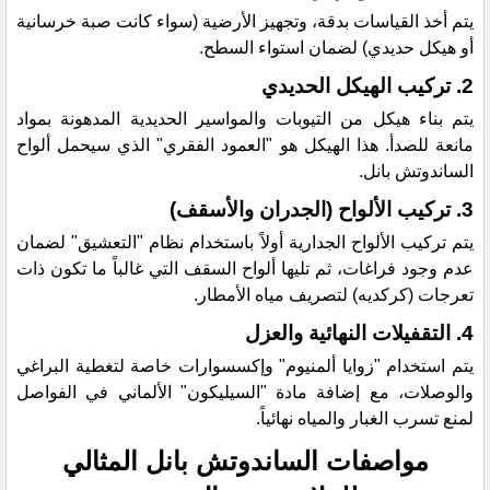
​يتم أخذ القياسات بدقة، وتجهيز الأرضية (سواء كانت صبة خرسانية
أو هيكل حديدي) لضمان استواء السطح.
​2. تركيب الهيكل الحديدي
​يتم بناء هيكل من التيوبات والمواسير الحديدية المدهونة بمواد
مانعة للصدأ. هذا الهيكل هو "العمود الفقري" الذي سيحمل ألواح
الساندوتش بانل.
​3. تركيب الألواح (الجدران والأسقف)
​يتم تركيب الألواح الجدارية أولاً باستخدام نظام "التعشيق" لضمان
عدم وجود فراغات، ثم تليها ألواح السقف التي غالباً ما تكون ذات
تعرجات (كركديه) لتصريف مياه الأمطار.
​4. التقفيلات النهائية والعزل
​يتم استخدام "زوايا ألمنيوم" وإكسسوارات خاصة لتغطية البراغي
والوصلات، مع إضافة مادة "السيليكون" الألماني في الفواصل
لمنع تسرب الغبار والمياه نهائياً.
​مواصفات الساندوتش بانل المثالي