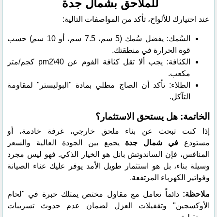
للملاحق بشمال جدة
​عند اختيارك للألواح، تأكد من المواصفات التالية:
​السُمك: يفضل سُمك (5 سم، 7.5 سم، أو 10 سم) حسب
قوة الحرارة في منطقتك.
​الكثافة: يجب ألا تقل كثافة الفوم عن 40\pm2 كجم/متر
مكعب.
​الطلاء: تأكد أن الصاج مطلي بمادة "البوليستر" لمقاومة
التآكل.
​الخاتمة: هل يستحق الاستثمار؟
​إذا كنت تبحث عن بناء ملحق خارجي، غرفة خادمة، أو
مستودع
في شمال جدة
يجمع بين الجودة العالية والسعر
المنافس، فإن الساندوتش بانل هو الخيار الذكي. فهو ليس مجرد
وسيلة بناء، بل هو استثمار طويل الأمد يوفر عليك عناء الصيانة
وفواتير الكهرباء المرتفعة.
​ملاحظة:
دائماً تعامل مع مقاول مختص يمتلك خبرة في "لحام
الأوكسجين" وتقفيلات العزل لضمان عدم حدوث تسريبات