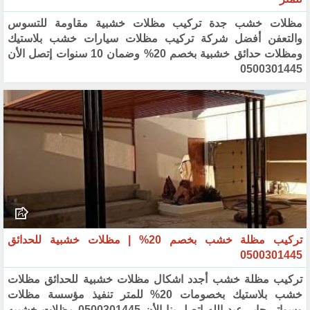
مظلات خشب جدة تركيب مظلات خشبية مقاومة للتسوس
والتعفن أفضل شركة تركيب مظلات سيارات خشب بلاستيك
‏ومظلات حدائق خشبية بخصم 20% ‏وضمان 10 سنوات إتصل الأن
0500301445‏
تركيب مظلة خشب بخصم 20% | مظلات خشبية للحدائق
0500301445
تركيب مظلة خشب أجدد اشكال مظلات خشبية للحدائق مظلات
خشب بلاستيك بخصومات 20% للمتر تنفيذ مؤسسة مظلات
وسواتر جابر عبد الله إتصل بنا الأن 0500301445 مظلات خشبيه