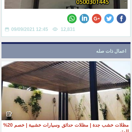
09/09/2021 12:45
12,831
اعمال ذات صله
مظلات خشب جدة | مظلات حدائق وسيارات خشبية | خصم 20%
للمتر‏