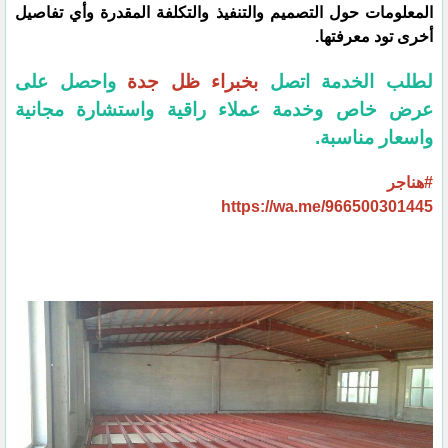
المعلومات حول التصميم والتنفيذ والتكلفة المقدرة وأي تفاصيل
أخرى تود معرفتها.
لطلب الخدمة اتصل
بخبراء ظل جدة
واحصل على
عرض خاص وخدمة عملاء راقية واستشارة مجانية
واسعار مناسبة.
#هناجر
https://wa.me/966500301445