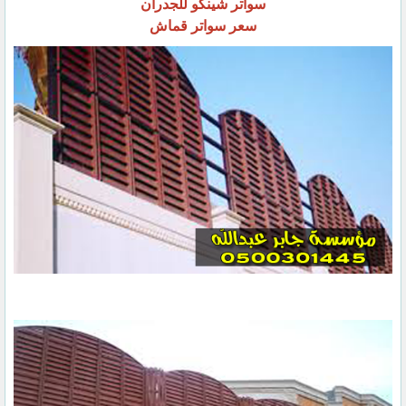
سواتر شينكو للجدران
سعر سواتر قماش