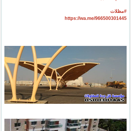
#مظلات
https://wa.me/966500301445