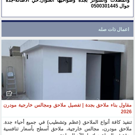
والمظلات والسواتر بجدة وضواحيها العنوان:حي الأصالة-جدة
جوال 0500301445
اعمال ذات صله
مقاول بناء ملاحق بجدة | تفصيل ملاحق ومجالس خارجية مودرن
2026
تنفيذ كافة أنواع الملاحق (عظم وتشطيب) في جميع أحياء جدة.
ملاحق مودرن، مجالس خارجية، ملاحق أسطح بأسعار تنافسية