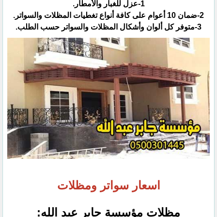
اسعار سواتر ومظلات
مظلات مؤسسة جابر عبد الله:‏