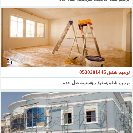
ترميم شقق 0500301445
ترميم شقق/تنفيذ مؤسسة ظل جدة