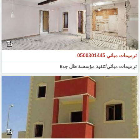
ترميمات مباني 0500301445
ترميمات مباني/تنفيذ مؤسسة ظل جدة