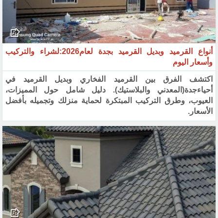
أنواع القرميد وبديل القرميد بجدة لعام2026:لشراء والتركيب
وأسعار اليوم
اكتشف الفرق بين القرميد الفخاري وبديل القرميد في
أحياءجدة(المعدني والبلاستيك). دليل شامل حول المميزات،
العيوب، وطرق التركيب المبتكرة لحماية منزلك وتجميله بأفضل
الأسعار.