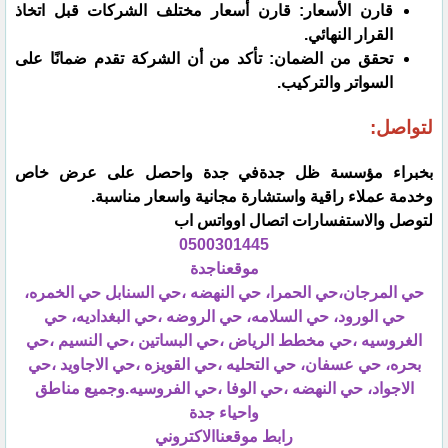
قارن الأسعار: قارن أسعار مختلف الشركات قبل اتخاذ
القرار النهائي.
تحقق من الضمان: تأكد من أن الشركة تقدم ضمانًا على
السواتر والتركيب.
لتواصل:
بخبراء مؤسسة ظل جدةفي جدة واحصل على عرض خاص
وخدمة عملاء راقية واستشارة مجانية واسعار مناسبة.
لتوصل والاستفسارات اتصال اوواتس اب
0500301445
موقعناجدة
حي المرجان،حي الحمرا، حي النهضه ،حي السنابل حي الخمره،
حي الورود، حي السلامه، حي الروضه ،حي البغداديه، حي
الغروسيه ،حي مخطط الرياض ،حي البساتين ،حي النسيم ،حي
بحره، حي عسفان، حي التحليه ،حي القويزه ،حي الاجاويد ،حي
الاجواد، حي النهضه ،حي الوفا ،حي الفروسيه.وجميع مناطق
واحياء جدة
رابط موقعناالاكتروني