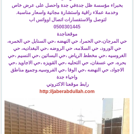
بخبراء مؤسسة ظل جدةفي جدة واحصل على عرض خاص
وخدمة عملاء راقية واستشارة مجانية واسعار مناسبة.
لتوصل والاستفسارات اتصال اوواتس اب
0500301445
موقعناجدة
حي المرجان،حي الحمرا، حي النهضه ،حي السنابل حي الخمره،
حي الورود، حي السلامه، حي الروضه ،حي البغداديه، حي
الغروسيه ،حي مخطط الرياض ،حي البساتين ،حي النسيم ،حي
بحره، حي عسفان، حي التحليه ،حي القويزه ،حي الاجاويد ،حي
الاجواد، حي النهضه ،حي الوفا ،حي الفروسيه.وجميع مناطق
واحياء جدة
رابط موقعنا الاكتروني
http://jaberabdullah.com