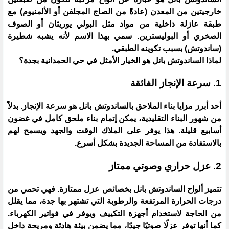
خارجيتين من المعدن (عادةً من الصاج المجلفن أو الألمنيوم) مع
طبقة عازلة داخلية من مواد مثل البولي يوريثان أو الصوف
الصخري أو البوليسترين. سمي بهذا الاسم لأنه يشبه شطيرة
(ساندوتش) بسبب تكوينه الطبقي.
​لماذا الساندوتش بانل هو الخيار الأمثل في حي الحمدانية بجدة؟
​1. سرعة الإنجاز الفائقة
​أحد أبرز مزايا بناء الملاحق بالساندوتش بانل هو سرعة الإنجاز. بدلاً
من شهور البناء التقليدية، يمكن إتمام بناء ملحق كامل في غضون
أسابيع قليلة. هذا يوفر على الملاك الوقت والجهد ويسمح لهم
بالاستفادة من المساحة الجديدة بشكل أسرع.
​2. عزل حراري وصوتي ممتاز
​تتميز ألواح الساندوتش بانل بخصائص عزل ممتازة. فهي تحمي من
درجات الحرارة المرتفعة والرطوبة التي تشتهر بها جدة، مما يقلل
من الحاجة لاستخدام أجهزة التكييف ويوفر في فواتير الكهرباء.
كما أنها توفر عزلًا صوتيًا جيدًا، مما يضمن بيئة هادئة ومريحة داخل