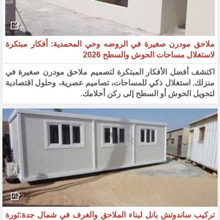
ملاحق مودرن صغيرة في الروضه وحي المحمدية: أفكار مبتكرة
لاستغلال مساحات الحوش والسطح 2026
اكتشف أفضل الأفكار المبتكرة لتصميم ملاحق مودرن صغيرة في
منزلك. استغلال ذكي للمساحات، تصاميم عصرية، وحلول اقتصادية
لتحويل الحوش أو السطح إلى ركن أحلامك.
تركيب ساندوتش بانل لبناء الملاحق والغرف في شمال جدة:ثورة