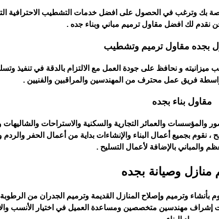
خاصة بك وترغب في الحصول على افضل خدمات التشطيب الاحترافية الت
 نقدم لك افضل مقاول ترميم مباني وبناء جده .
ل بجده مقاول ترميم وتشطيب
زانيته و نحافظ على جودة العمل مع الالتزام بالدقة في تنفيذ وتسل
واسطة فريق عمل محترف من المهندسين والمراقبين والفنيين .‏
مقاول بناء بجده
ر والمؤسسات والعمائر التجارية والسكنية والاستراحات ‏والشاليهات 
، نقوم بجميع أعمال البناء والإنشاءات بداية من أعمال الحفر والردم و
عظم والمباني بالإضافة لأعمال ‏التسليح .‏
 منازل وصيانة بجده
وم بأنشاء وترميم وإصلاح المنازل القديمة وترميم الجدران من ‏الرطوبة
ت إشراف مهندسين متخصصين ومساعدة ‏العميل في اختيار الأنسب وال