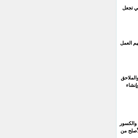
ي تجعل
يم العمل
والملاحق
إنشاء
 والكسور
أصلح من