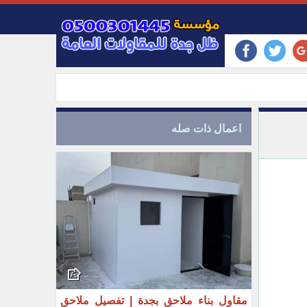
اعمال ذات صله
مقاول بناء ملاحق بجدة | تفصيل ملاحق