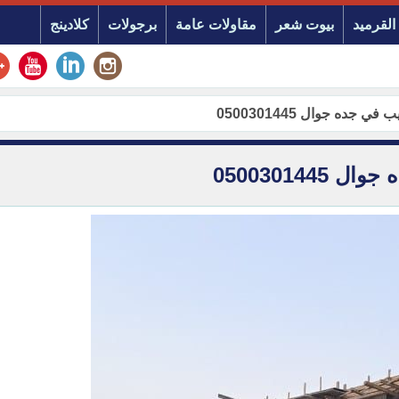
القرميد
بيوت شعر
مقاولات عامة
برجولات
كلادينج
ده جوال 0500301445
05003014