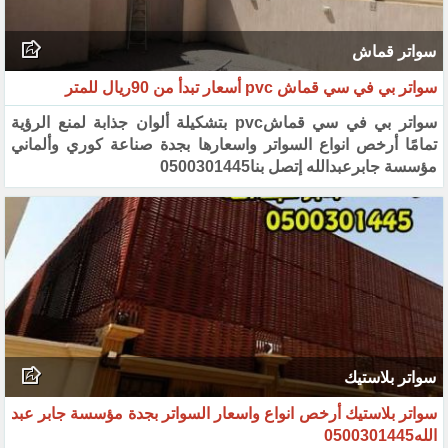
سواتر قماش
سواتر بي في سي قماش pvc أسعار تبدأ من 90ريال للمتر
سواتر بي في سي قماشpvc بتشكيلة ألوان جذابة لمنع الرؤية
تمامًا أرخص انواع السواتر واسعارها بجدة صناعة كوري وألماني
مؤسسة جابرعبدالله إتصل بنا0500301445
سواتر بلاستيك
سواتر بلاستيك أرخص انواع واسعار السواتر بجدة مؤسسة جابر عبد
الله0500301445