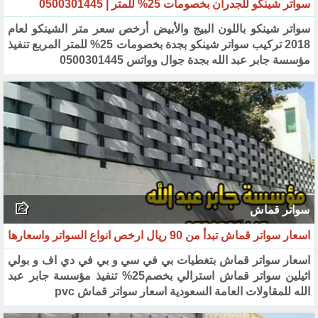
سواتر شينكو للجدران بخصومات 25% للمتر | 0500301445‏
سواتر شينكو باللون البيج والأبيض أرخص سعر متر الشينكو لعام
2018 تركيب سواتر شينكو بجدة بخصومات 25% للمتر المربع تنفيذ
مؤسسة جابر عبد الله بجدة جوال وواتس 0500301445
سواتر قماش
اسعار سواتر قماش تبدأ من 90 ريال ارخص انواع السواتر واسعارها
اسعار سواتر قماش بتغطيات بي في سي و بي في دي اف و بولي
اثيلين سواتر قماش استرالي بخصم25% تنفيذ مؤسسة جابر عبد
الله للمقاولات العامة السعودية اسعار سواتر قماش pvc