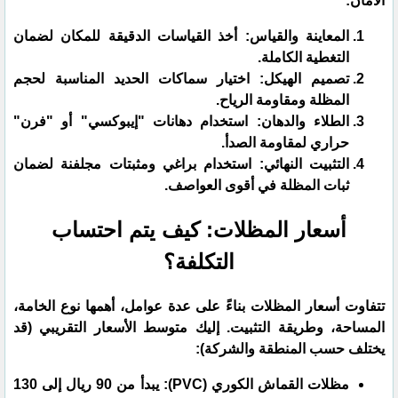
الأمان:
​المعاينة والقياس: أخذ القياسات الدقيقة للمكان لضمان
التغطية الكاملة.
​تصميم الهيكل: اختيار سماكات الحديد المناسبة لحجم
المظلة ومقاومة الرياح.
​الطلاء والدهان: استخدام دهانات "إيبوكسي" أو "فرن"
حراري لمقاومة الصدأ.
​التثبيت النهائي: استخدام براغي ومثبتات مجلفنة لضمان
ثبات المظلة في أقوى العواصف.
​أسعار المظلات: كيف يتم احتساب
التكلفة؟
​تتفاوت أسعار المظلات بناءً على عدة عوامل، أهمها نوع الخامة،
المساحة، وطريقة التثبيت. إليك متوسط الأسعار التقريبي (قد
يختلف حسب المنطقة والشركة):
​مظلات القماش الكوري (PVC): يبدأ من 90 ريال إلى 130