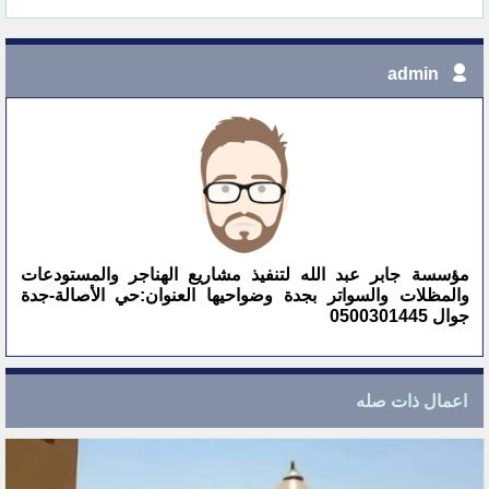
admin
مؤسسة جابر عبد الله لتنفيذ مشاريع الهناجر والمستودعات
والمظلات والسواتر بجدة وضواحيها العنوان:حي الأصالة-جدة
جوال 0500301445
اعمال ذات صله