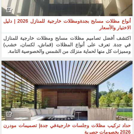
أنواع مظلات مسابح بجدةومظلات خارجية للمنازل 2026 | دليل
الاختيار والأسعار
اكتشف أفضل تصاميم مظلات مسابح ومظلات خارجية للمنازل
في جدة. تعرف على أنواع المظلات (قماش، لكسان، خشب)
ومميزات كل منها لحماية منزلك من الشمس والخصوصية التامة.
حداد تركيب مظلات وجلسات خارجيةفي جدة| تصميمات مودرن
2026 بخصومات حصرية