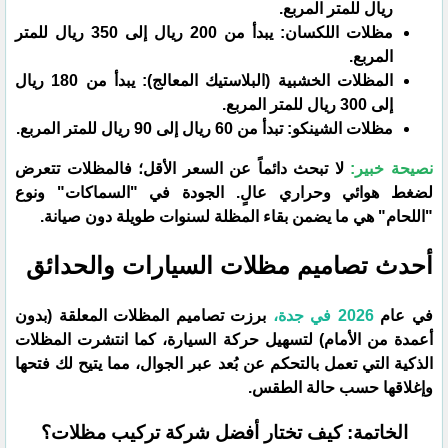
ريال للمتر المربع.
​مظلات اللكسان: يبدأ من 200 ريال إلى 350 ريال للمتر
المربع.
​المظلات الخشبية (البلاستيك المعالج): يبدأ من 180 ريال
إلى 300 ريال للمتر المربع.
​مظلات الشينكو: تبدأ من 60 ريال إلى 90 ريال للمتر المربع.
​نصيحة خبير:
لا تبحث دائماً عن السعر الأقل؛ فالمظلات تتعرض
لضغط هوائي وحراري عالٍ. الجودة في "السماكات" ونوع
"اللحام" هي ما يضمن بقاء المظلة لسنوات طويلة دون صيانة.
​أحدث تصاميم مظلات السيارات والحدائق
​في عام
2026 في جدة،
برزت تصاميم المظلات المعلقة (بدون
أعمدة من الأمام) لتسهيل حركة السيارة، كما انتشرت المظلات
الذكية التي تعمل بالتحكم عن بُعد عبر الجوال، مما يتيح لك فتحها
وإغلاقها حسب حالة الطقس.
​الخاتمة: كيف تختار أفضل شركة تركيب مظلات؟