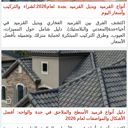
أنواع القرميد وبديل القرميد بجدة لعام2026:لشراء والتركيب
وأسعار اليوم
اكتشف الفرق بين القرميد الفخاري وبديل القرميد في
أحياءجدة(المعدني والبلاستيك). دليل شامل حول المميزات،
العيوب، وطرق التركيب المبتكرة لحماية منزلك وتجميله بأفضل
الأسعار.
دليل أنواع قرميد الأسطح والملاحق في جدة والواحه: أفضل
الأشكال والمواصفات لعام 2026