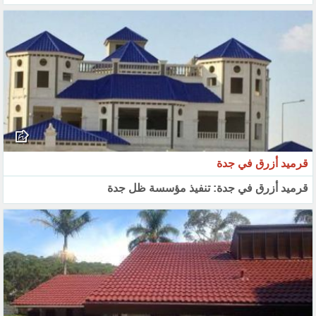
قرميد أزرق في جدة
قرميد أزرق في جدة: تنفيذ مؤسسة ظل جدة