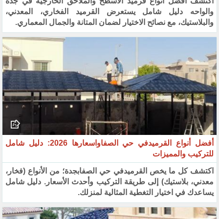
اكتشف أفضل أنواع قرميد الأسطح والملاحق الخارجية في جدة
والواحه دليل شامل يستعرض القرميد الفخاري، المعدني،
والبلاستيك، مع نصائح الاختيار لضمان المتانة والجمال المعماري.
أفضل أنواع القرميدفي حي الصفاواسعارها 2026: دليل شامل
للتركيب والمميزات
اكتشف كل ما يخص القرميدفي حي الصفابجدة؛ من الأنواع (فخار،
معدني، بلاستيك) إلى طريقة التركيب وأحدث الأسعار. دليل شامل
يساعدك في اختيار التغطية المثالية لمنزلك.