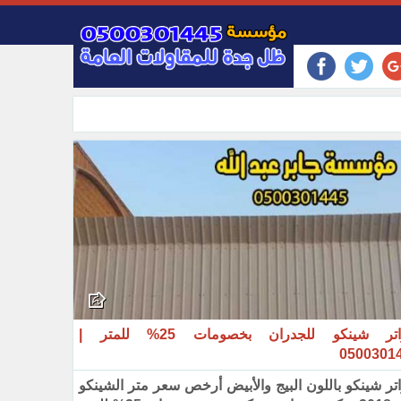
سواتر شينكو للجدران بخصومات 25% للمتر |
0500301‏
تر شينكو باللون البيج والأبيض أرخص سعر متر الشينكو