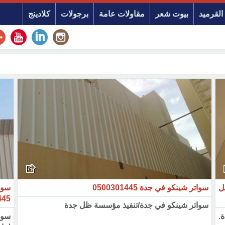
القرميد
بيوت شعر
مقاولات عامة
برجولات
كلادينج
ل
سواتر شينكو في جدة 0500301445
445
سواتر شينكو في جدة/تنفيذ مؤسسة ظل جدة
.
سوا