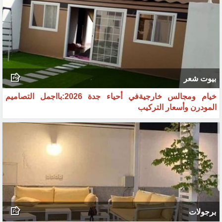
القرميد
أنواع القرميد وبديل القرميد بجدة لعام2026:لشراء والتركيب
وأسعار اليوم
بيوت شعر
خيام ومجالس خارجيةفي أحياء جدة 2026:بااجمل التصاميم
المودرن وأسعار التركيب