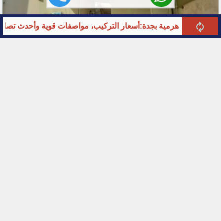
رمية بجدة:أسعار التركيب، مواصفات قوية وأحدث تصاميم 2026
المظلات
أحدث أشكال المظلات الخارجية بجدةلعام2026: دليل شامل
لأفضل التصاميم والأنواع بالصور