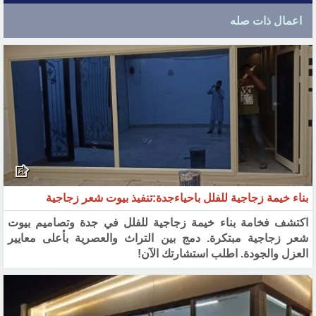
اعمال ذات صله
بناء خيمة زجاجية للفلل باحياءجدة:تنفيذ بيوت شعر زجاجية
اكتشف فخامة بناء خيمة زجاجية للفلل في جدة وتصاميم بيوت
شعر زجاجية مبتكرة. دمج بين التراث والعصرية بأعلى معايير
العزل والجودة. اطلب استشارتك الآن!