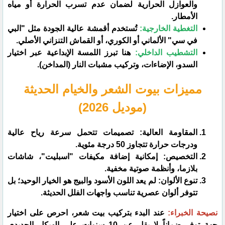
والعوازل الحرارية لضمان عدم تسرب الحرارة أو مياه
الأمطار.
التغطية الخارجية:
تُستخدم أقمشة عالية الجودة مثل "البي
في سي" الألماني أو الكوري، أو القماش التنزاني الأصلي.
التشطيب الداخلي:
هنا تبرز اللمسة الإبداعية عبر اختيار
السدو، الإضاءات، وتركيب مشبات النار (المداخن).
​مميزات بيوت الشعر والخيام الحديثة
(موديل 2026)
​المقاومة العالية: تصميمات تتحمل سرعة رياح عالية
ودرجات حرارة تتجاوز 50 درجة مئوية.
​التخصيص: إمكانية إضافة مكيفات "اسبليت"، شاشات
بلازما، وأنظمة صوتية مخفية.
​تنوع الألوان: لم يعد اللون الأسود والبيج هو الخيار الوحيد؛ بل
تتوفر ألوان عصرية تناسب واجهات الفلل الحديثة.
​نصيحة الخبراء:
عند البدء بتركيب بيت شعر، احرص على اختيار
جهة توفر ضماناً لا يقل عن 10 سنوات على الهيكل الحديدي