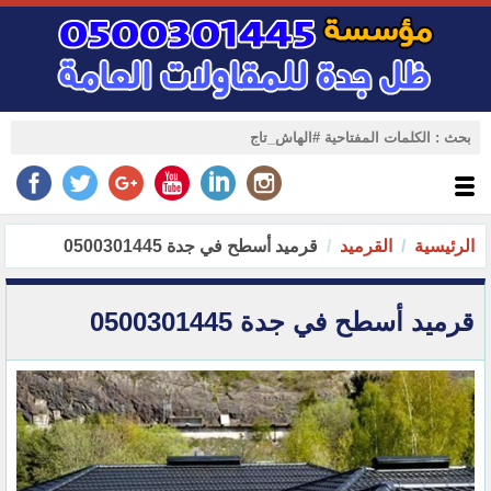
الرئيسية
القرميد
قرميد أسطح في جدة 0500301445
قرميد أسطح في جدة 0500301445