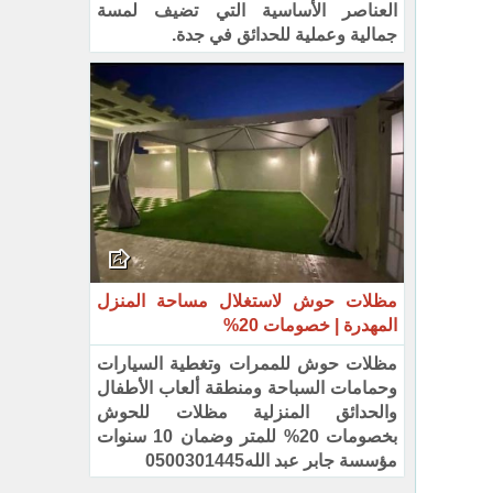
العناصر الأساسية التي تضيف لمسة
جمالية وعملية للحدائق في جدة.
مظلات حوش لاستغلال مساحة المنزل
المهدرة | خصومات 20%‏
مظلات حوش للممرات وتغطية السيارات
وحمامات السباحة ومنطقة ألعاب الأطفال
والحدائق المنزلية مظلات للحوش
‏بخصومات 20% للمتر وضمان 10 سنوات
مؤسسة جابر عبد الله0500301445‏