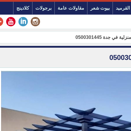
القرميد
بيوت شعر
مقاولات عامة
برجولات
كلادينج
 في جدة 0500301445