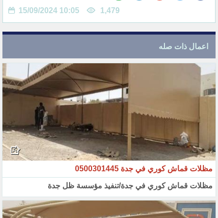
15/09/2024 10:05
1,479
اعمال ذات صله
مظلات قماش كوري في جدة 0500301445
مظلات قماش كوري في جدة/تنفيذ مؤسسة ظل جدة