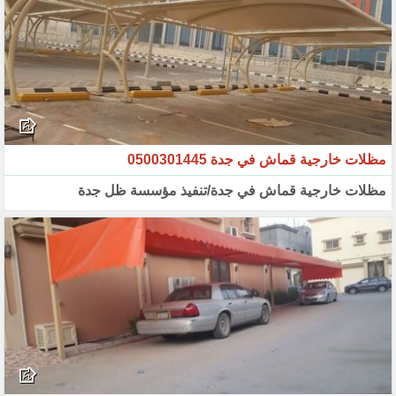
مظلات خارجية قماش في جدة 0500301445
مظلات خارجية قماش في جدة/تنفيذ مؤسسة ظل جدة