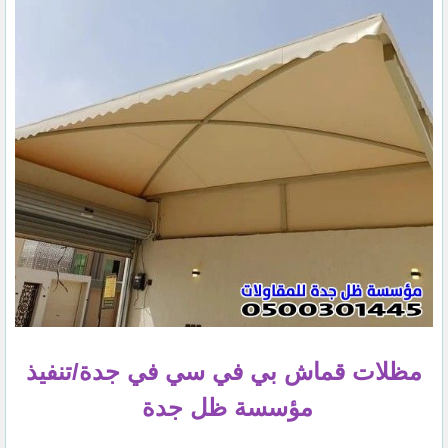
مظلات قماش بي في سي في جدة/تنفيذ
مؤسسة ظل جدة