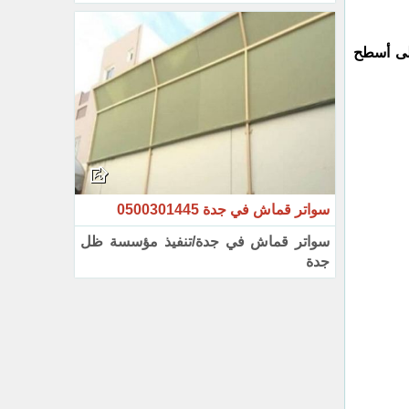
على أسطح
سواتر قماش في جدة 0500301445
سواتر قماش في جدة/تنفيذ مؤسسة ظل
جدة