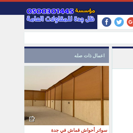
اعمال ذات صله
سواتر أحواش قماش في جدة