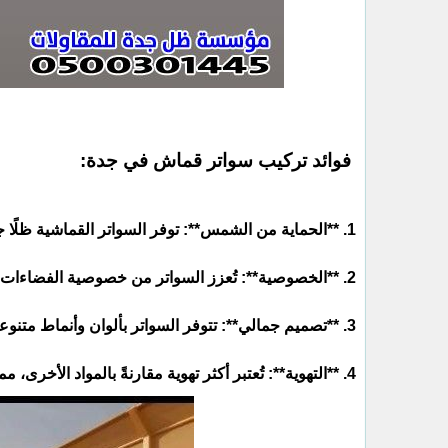
فوائد تركيب سواتر قماش في جدة:
1. **الحماية من الشمس**: توفر السواتر القماشية ظلًا جيدًا، مما يساعد في تقليل درجة الحرارة في المساحات الخارجية.
2. **الخصوصية**: تُعزز السواتر من خصوصية الفضاءات، مما يجعلها مثالية للمنازل والمقاهي.
3. **تصميم جمالي**: تتوفر السواتر بألوان وأنماط متنوعة، مما يسمح بتنسيقها مع تصميم المكان.
4. **التهوية**: تُعتبر أكثر تهوية مقارنةً بالمواد الأخرى، مما يساعد في تجنب ارتفاع درجات الحرارة.