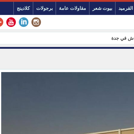
القرميد
بيوت شعر
مقاولات عامة
برجولات
كلادينج
اش في جدة