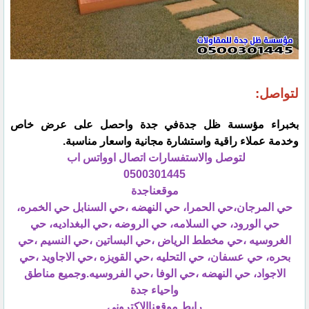
لتواصل:
بخبراء مؤسسة ظل جدةفي جدة واحصل على عرض خاص
وخدمة عملاء راقية واستشارة مجانية واسعار مناسبة.
لتوصل والاستفسارات اتصال اوواتس اب
0500301445
موقعناجدة
حي المرجان،حي الحمرا، حي النهضه ،حي السنابل حي الخمره،
حي الورود، حي السلامه، حي الروضه ،حي البغداديه، حي
الغروسيه ،حي مخطط الرياض ،حي البساتين ،حي النسيم ،حي
بحره، حي عسفان، حي التحليه ،حي القويزه ،حي الاجاويد ،حي
الاجواد، حي النهضه ،حي الوفا ،حي الفروسيه.وجميع مناطق
واحياء جدة
رابط موقعناالاكتروني