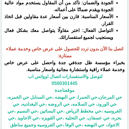
الجودة والضمان: تأكد من أن المقاول يستخدم مواد عالية
الجودة ويقدم ضمانًا على أعماله.
الأسعار المناسبة: قارن بين أسعار عدة مقاولين قبل اتخاذ
القرار.
التواصل الفعال: اختر مقاولًا يتواصل معك بشكل فعال
ويستجيب لجميع استفساراتك.
اتصل بنا الآن بدون تردد للحصول على عرض خاص وخدمة عملاء
ممتازة:
بخبراء مؤسسة ظل جدةفي جدة واحصل على عرض خاص
وخدمة عملاء راقية واستشارة مجانية واسعار مناسبة.
لتوصل والاستفسارات اتصال اوواتس اب
0500301445
موقعناجدة
حي المرجان،حي الحمرا، حي النهضه ،حي السنابل حي الخمره،
حي الورود، حي السلامه، حي الروضه ،حي البغداديه، حي
الغروسيه ،حي مخطط الرياض ،حي البساتين ،حي النسيم ،حي
بحره، حي عسفان، حي التحليه ،حي القويزه ،حي الاجاويد ،حي
الاجواد، حي النهضه ،حي الوفا ،حي الفروسيه.وجميع مناطق