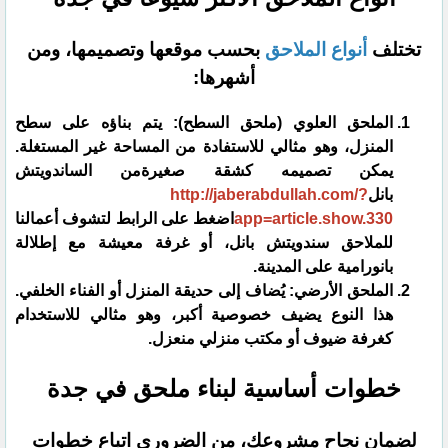
​تختلف
أنواع الملاحق
بحسب موقعها وتصميمها، ومن
أشهرها:
​الملحق العلوي (ملحق السطح): يتم بناؤه على سطح
المنزل، وهو مثالي للاستفادة من المساحة غير المستغلة.
يمكن تصميمه كشقة صغيرةمن الساندويتش
بانل
http://jaberabdullah.com/?
app=article.show.330
اضغط على الرابط لتشوف أعمالنا
للملاحق سندويتش بانل، أو غرفة معيشة مع إطلالة
بانورامية على المدينة.
الملحق الأرضي: يُضاف إلى حديقة المنزل أو الفناء الخلفي.
هذا النوع يضيف خصوصية أكبر، وهو مثالي للاستخدام
كغرفة ضيوف أو مكتب منزلي منعزل.
​خطوات أساسية لبناء ملحق في جدة
​لضمان نجاح مشروعك، من الضروري اتباع خطوات