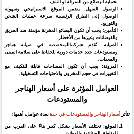
لحماية البضائع من السرقة أو التلف.
​الوصول السهل: يضمن الموقع الاستراتيجي وسهولة
الوصول إلى الطرق الرئيسية سرعة عمليات الشحن
والتوزيع.
التأمين: يجب أن تكون البضائع المخزنة مؤمنة ضد الحريق
والفيضانات وغيرها من الأخطار.
الصيانة: تُقدم شركتناالمتخصصة في صيانة هناجر
ومستودعات جدة خدمات دورية للحفاظ على سلامة المبنى
والمعدات.
​المرونة: يجب أن تكون المساحات قابلة للتكيف مع
التغييرات في حجم المخزون والاحتياجات التشغيلية.
​العوامل المؤثرة على أسعار الهناجر
والمستودعات
​تتأثر
أسعار الهناجر والمستودعات في جدة
بعدة عوامل، أهمها:
​الموقع: تختلف الأسعار بشكل كبير بناءً على القرب من
المناطق الصناعية والموانئ.