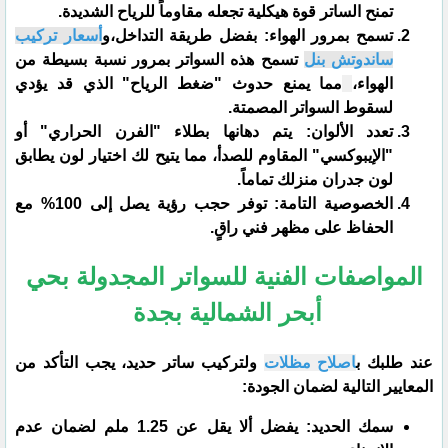
تمنح الساتر قوة هيكلية تجعله مقاوماً للرياح الشديدة.
​تسمح بمرور الهواء: بفضل طريقة التداخل،و
أسعار تركيب
ساندوتش بنل
تسمح هذه السواتر بمرور نسبة بسيطة من
الهواء،
مما يمنع حدوث "ضغط الرياح" الذي قد يؤدي
لسقوط السواتر المصمتة.
​تعدد الألوان: يتم دهانها بطلاء "الفرن الحراري" أو
"الإيبوكسي" المقاوم للصدأ، مما يتيح لك اختيار لون يطابق
لون جدران منزلك تماماً.
​الخصوصية التامة: توفر حجب رؤية يصل إلى 100% مع
الحفاظ على مظهر فني راقٍ.
المواصفات الفنية للسواتر المجدولة بحي
أبحر الشمالية بجدة
​عند طلبك ب
اصلاح مظلات
ولتركيب ساتر حديد، يجب التأكد من
المعايير التالية لضمان الجودة:
​سمك الحديد: يفضل ألا يقل عن 1.25 ملم لضمان عدم