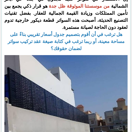
الشمالية
من موسستنا الموثوقة ظل جدة
هو قرار ذكي يجمع بين
تأمين الممتلكات وزيادة القيمة الجمالية للعقار. بفضل تقنيات
التصنيع الحديثة، أصبحت هذه السواتر قطعة ديكور خارجية تدوم
لعقود دون الحاجة لصيانة مستمرة.
​هل ترغب في أن أقوم بتصميم جدول أسعار تقريبي بناءً على
مساحة معينة، أو ربما ترغب في كتابة صيغة عقد تركيب سواتر
لضمان حقوقك؟