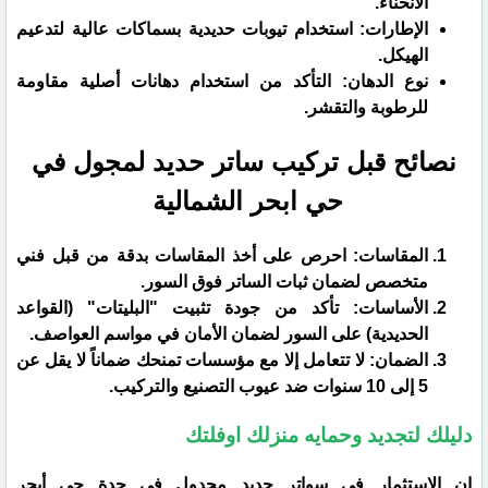
الانحناء.
​الإطارات: استخدام تيوبات حديدية بسماكات عالية لتدعيم
الهيكل.
​نوع الدهان: التأكد من استخدام دهانات أصلية مقاومة
للرطوبة والتقشر.
نصائح قبل تركيب ساتر حديد لمجول في
حي ابحر الشمالية
​المقاسات: احرص على أخذ المقاسات بدقة من قبل فني
متخصص لضمان ثبات الساتر فوق السور.
​الأساسات: تأكد من جودة تثبيت "البليتات" (القواعد
الحديدية) على السور لضمان الأمان في مواسم العواصف.
​الضمان: لا تتعامل إلا مع مؤسسات تمنحك ضماناً لا يقل عن
5 إلى 10 سنوات ضد عيوب التصنيع والتركيب.
​دليلك لتجديد وحمايه منزلك اوفلتك
​إن الاستثمار في سواتر حديد مجدول في جدة حي أبحر