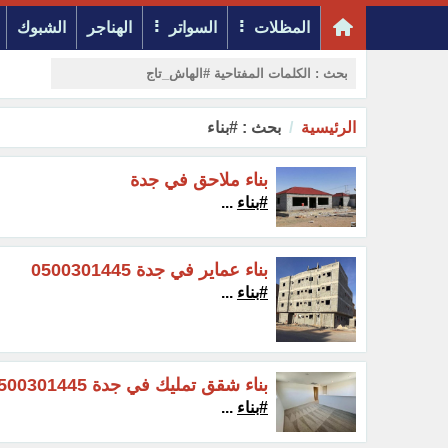
المظلات
السواتر
الهناجر
الشبوك
الرئيسية
بحث : #بناء
بناء ملاحق في جدة
#بناء
...
بناء عماير في جدة 0500301445
#بناء
...
بناء شقق تمليك في جدة 0500301445
#بناء
...