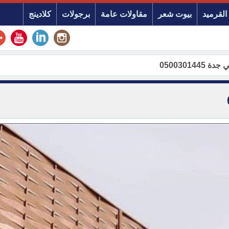
القرميد
بيوت شعر
مقاولات عامة
برجولات
كلادينج
050030144