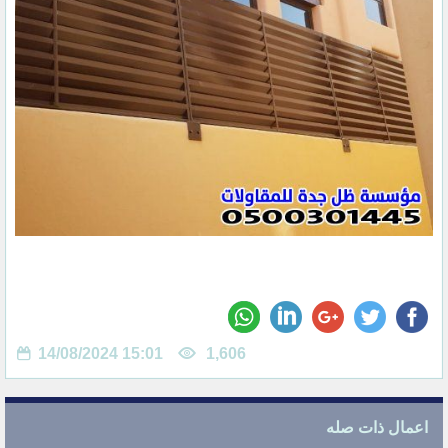
14/08/2024 15:01
1,606
اعمال ذات صله