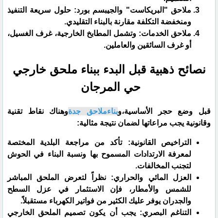
​ملاحق "البريكاست" والجيبسم بورد: حلول سريعة التنفيذ
ومنخفضة التكلفة مقارنة بالبناء التقليدي.
​ملاحق الخدمات: وتشمل المطابخ الخارجية، غرف الغسيل،
أو غرف السائقين والعاملين.
​نصائح ذهبية قبل البدء ببناء ملحق خارجي
حي المرجان
​قبل وضع حجر الأساسية،و
بناءملاحق جدة
وهناك نقاط تقنية
وقانونية يجب مراعاتها لضمان نتيجة مثالية:
​التراخيص القانونية: تأكد من مراجعة البلدية المختصة
لمعرفة الارتدادات المسموح بها ونسبة البناء في الحوش
لتجنب المخالفات.
​العزل المائي والحراري: نظراً لتعرض الملحق المباشر
للشمس والأمطار، فإن الاستثمار في عزل السطح
والجدران يوفر عليك الكثير من فواتير الكهرباء مستقبلاً.
​التناغم البصري: يجب أن يكون تصميم الملحق الخارجي