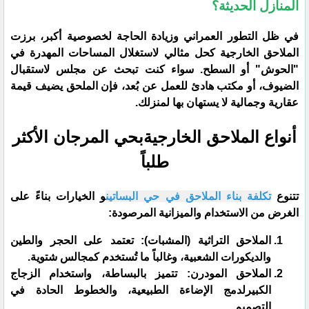
المنازل الحديثة؟
​في ظل التطور العمراني وزيادة الحاجة لخصوصية أكبر، برزت
الملاحق الخارجية كحل مثالي لاستغلال المساحات المهدرة في
"الحوش" أو السطح. سواء كنت تبحث عن مجلس لاستقبال
الضيوف، أو مكتب هادئ للعمل عن بُعد، فإن الملحق يضيف قيمة
عقارية وجمالية لا يستهان بها لمنزلك.
​أنواع الملاحق الخارجيةبحي المرجان الأكثر
طلباً
​تتنوع
تكلفة بناء الملاحق في حي البساتين
و الخيارات بناءً على
الغرض من الاستخدام والميزانية المرصودة:
​الملاحق التراثية (المشبات): تعتمد على الحجر والطين
والديكورات الشعبية، وغالباً ما تُستخدم كمجالس شتوية.
​الملاحق المودرن: تتميز بالبساطة، واستخدام الزجاج
الكبيرلدمج الإضاءة الطبيعية، والخطوط الحادة في
التصميم.